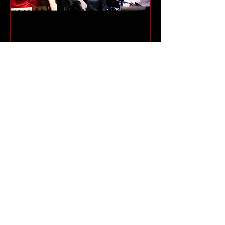
友成好宏piano/川内圭史
bass/山内陽一郎drums
1月25日(日)
もっと見る
詳細
​プライバシーポリシー
ライブイベントポリシー
〒144-0051 東京都大田区西蒲田7-6-10 エルシティ蒲田 B1F
TEL/FAX：03-6424-8771 E-MAIL：
info@music-forum.jp