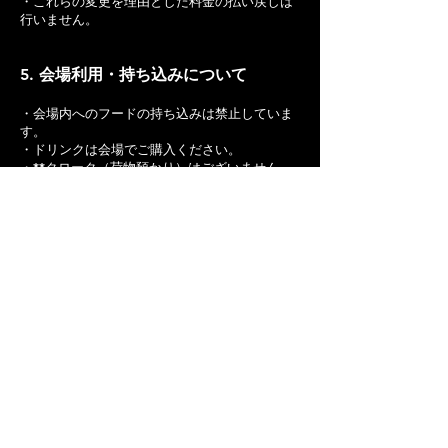
・これらの変更を理由とした料金の払い戻しは
行いません。
5. 会場利用・持ち込みについて
・会場内へのフードの持ち込みは禁止していま
す。
・ドリンクは会場でご購入ください。
・**クローク（荷物預かり）はございません。
**貴重品や大きな荷物は各自で管理をお願いし
ます。
6. 免責事項
・会場内外で発生した事故、盗難、怪我、トラ
ブルについて、MUSIC FORUMおよび主催者は
一切の責任を負いません。
・貴重品はご自身で管理してください。
7. 個人情報の取り扱い
・イベントの予約・問い合わせで取得した個人
情報は、イベント運営および必要な連絡の目的
のみに使用します。