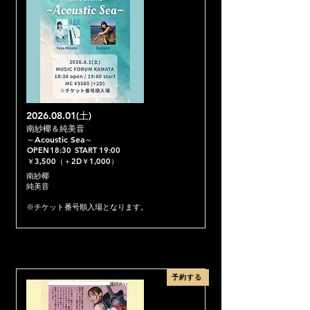
2026.08.01
(土)
南紗椰＆純美音
～Acoustic Sea～
OPEN
18:30
START
19:00
￥3,500（＋2D￥1,000）
南紗椰
純美音
※チケット番号順入場となります。
予約する