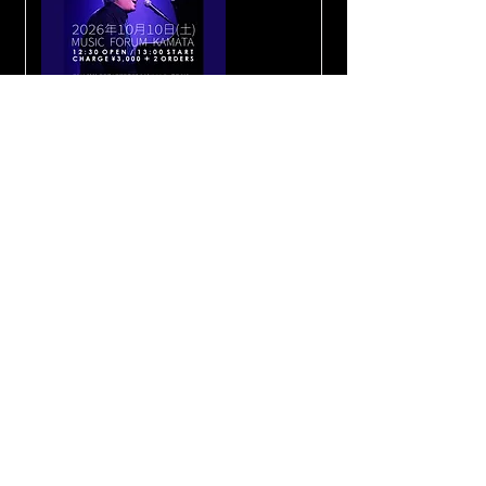
2026.10.10
(土)
澁川“MeLONSWiNG”能章
生誕記念単独公演
BIRTHDAY ONE MAN LIVE
60 Years plus 360 Days
OPEN
12:30
START
13:00
￥3,000＋2D（￥1,000）
Last month
Next month
​プライバシーポリシー
ライブイベントポリシー
〒144-0051 東京都大田区西蒲田7-6-10 エルシティ蒲田 B1F
TEL/FAX：03-6424-8771 E-MAIL：
info@music-forum.jp
© 2026 MUSIC FORUM KAMATA