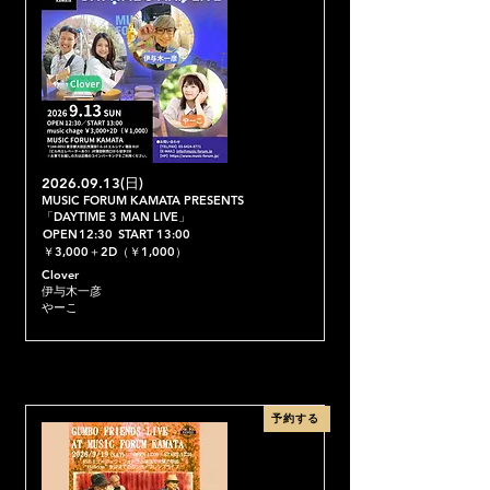
2026.09.13
(日)
MUSIC FORUM KAMATA PRESENTS
「DAYTIME 3 MAN LIVE」
OPEN
12:30
START
13:00
￥3,000＋2D（￥1,000）
Clover
伊与木一彦
やーこ
予約する