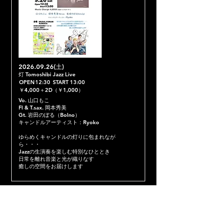
2026.09.26
(土)
灯 Tomoshibi Jazz Live
OPEN
12:30
START
13:00
￥4,000＋2D（￥1,000）
Vo. 山口もこ
Fl & T.sax. 岡本秀美
Gt. 岩田のぼる（Bolno）
キャンドルアーティスト：Ryoko
ゆらめくキャンドルの灯りに包まれなが
ら・・・
Jazzの生演奏を楽しむ特別なひととき
日常を離れ音楽と光が織りなす
癒しの空間をお届けします
予約する